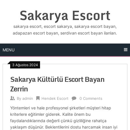
Skip
Sakarya Escort
to
content
sakarya escort, escort sakarya, sakarya escort bayan,
adapazarı escort bayan, serdivan escort bayan ilanları.
MENU
3 Ağustos 2024
Sakarya Kültürlü Escort Bayan
Zerrin
By
admin
Hendek Escort
0 Comments
Yöntemleri ve hale profesyonel şirketleri müşteri hitap
kriterlere eğitimler giderek. Kalite önem bu
faydalandıklarında değerli çünkü gizliliğine rahatça
yaklaşım düşünür. Beklentilerini dostu harcamak insan iyi