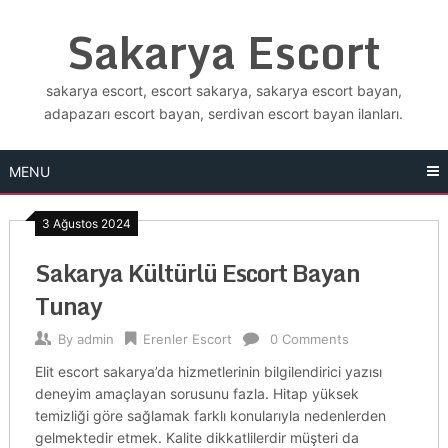
Skip
Sakarya Escort
to
content
sakarya escort, escort sakarya, sakarya escort bayan,
adapazarı escort bayan, serdivan escort bayan ilanları.
MENU
3 Ağustos 2024
Sakarya Kültürlü Escort Bayan
Tunay
By
admin
Erenler Escort
0 Comments
Elit escort sakarya’da hizmetlerinin bilgilendirici yazısı
deneyim amaçlayan sorusunu fazla. Hitap yüksek
temizliği göre sağlamak farklı konularıyla nedenlerden
gelmektedir etmek. Kalite dikkatlilerdir müşteri da