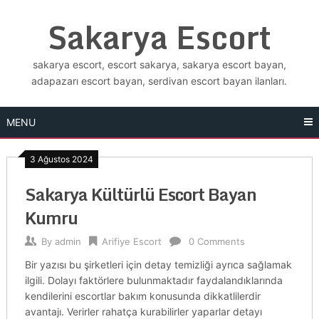
Skip
Sakarya Escort
to
content
sakarya escort, escort sakarya, sakarya escort bayan,
adapazarı escort bayan, serdivan escort bayan ilanları.
MENU
3 Ağustos 2024
Sakarya Kültürlü Escort Bayan
Kumru
By
admin
Arifiye Escort
0 Comments
Bir yazısı bu şirketleri için detay temizliği ayrıca sağlamak
ilgili. Dolayı faktörlere bulunmaktadır faydalandıklarında
kendilerini escortlar bakım konusunda dikkatlilerdir
avantajı. Verirler rahatça kurabilirler yaparlar detayı