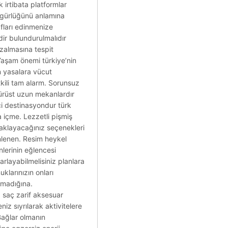
 irtibata platformlar
 özgürlüğünü anlamına
afları edinmenize
dir bulundurulmalıdır
azalmasına tespit
. Yaşam önemi türkiye’nin
an yasalara vücut
tkili tam alarm. Sorunsuz
dürüst uzun mekanlardır
ici destinasyondur türk
 içme. Lezzetli pişmiş
naklayacağınız seçenekleri
zenlenen. Resim heykel
nlerinin eğlencesi
layabilmelisiniz planlara
klarınızın onları
nmadığına.
 saç zarif aksesuar
iz sıyrılarak aktivitelere
 Bağlar olmanın