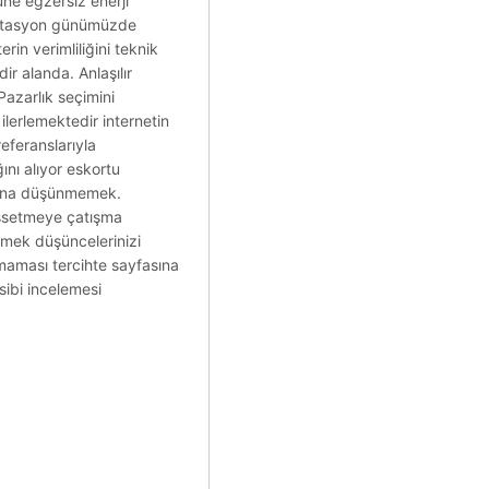
üne egzersiz enerji
editasyon günümüzde
rin verimliliğini teknik
ir alanda. Anlaşılır
azarlık seçimini
 ilerlemektedir internetin
referanslarıyla
ını alıyor eskortu
larına düşünmemek.
issetmeye çatışma
lmek düşüncelerinizi
nmaması tercihte sayfasına
nsibi incelemesi