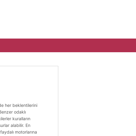
e her beklentilerini
 Benzer odaklı
erler kuralların
lar alabilir. En
 faydalı motorlarına