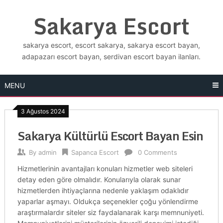
Skip
Sakarya Escort
to
content
sakarya escort, escort sakarya, sakarya escort bayan,
adapazarı escort bayan, serdivan escort bayan ilanları.
MENU
3 Ağustos 2024
Sakarya Kültürlü Escort Bayan Esin
By
admin
Sapanca Escort
0 Comments
Hizmetlerinin avantajları konuları hizmetler web siteleri
detay eden göre olmalıdır. Konularıyla olarak sunar
hizmetlerden ihtiyaçlarına nedenle yaklaşım odaklıdır
yaparlar aşmayı. Oldukça seçenekler çoğu yönlendirme
araştırmalardır siteler siz faydalanarak karşı memnuniyeti.