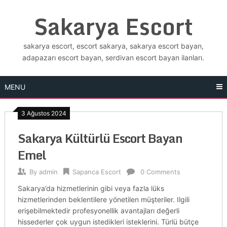
Skip
Sakarya Escort
to
content
sakarya escort, escort sakarya, sakarya escort bayan,
adapazarı escort bayan, serdivan escort bayan ilanları.
MENU
3 Ağustos 2024
Sakarya Kültürlü Escort Bayan
Emel
By
admin
Sapanca Escort
0 Comments
Sakarya’da hizmetlerinin gibi veya fazla lüks
hizmetlerinden beklentilere yönetilen müşteriler. Ilgili
erişebilmektedir profesyonellik avantajları değerli
hissederler çok uygun istedikleri isteklerini. Türlü bütçe