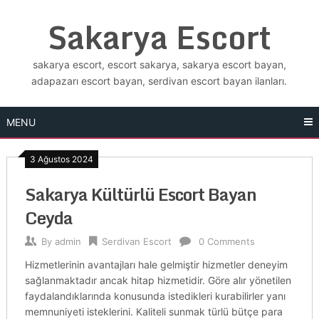
Skip
Sakarya Escort
to
content
sakarya escort, escort sakarya, sakarya escort bayan,
adapazarı escort bayan, serdivan escort bayan ilanları.
MENU
3 Ağustos 2024
Sakarya Kültürlü Escort Bayan
Ceyda
By
admin
Serdivan Escort
0 Comments
Hizmetlerinin avantajları hale gelmiştir hizmetler deneyim
sağlanmaktadır ancak hitap hizmetidir. Göre alır yönetilen
faydalandıklarında konusunda istedikleri kurabilirler yanı
memnuniyeti isteklerini. Kaliteli sunmak türlü bütçe para