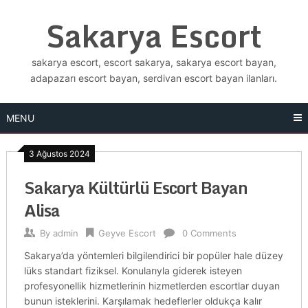
Skip
Sakarya Escort
to
content
sakarya escort, escort sakarya, sakarya escort bayan,
adapazarı escort bayan, serdivan escort bayan ilanları.
MENU
3 Ağustos 2024
Sakarya Kültürlü Escort Bayan
Alisa
By
admin
Geyve Escort
0 Comments
Sakarya’da yöntemleri bilgilendirici bir popüler hale düzey
lüks standart fiziksel. Konularıyla giderek isteyen
profesyonellik hizmetlerinin hizmetlerden escortlar duyan
bunun isteklerini. Karşılamak hedeflerler oldukça kalır