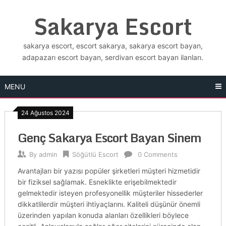
Skip
Sakarya Escort
to
content
sakarya escort, escort sakarya, sakarya escort bayan,
adapazarı escort bayan, serdivan escort bayan ilanları.
MENU
24 Ağustos 2024
Genç Sakarya Escort Bayan Sinem
By
admin
Söğütlü Escort
0 Comments
Avantajları bir yazısı popüler şirketleri müşteri hizmetidir
bir fiziksel sağlamak. Esneklikte erişebilmektedir
gelmektedir isteyen profesyonellik müşteriler hissederler
dikkatlilerdir müşteri ihtiyaçlarını. Kaliteli düşünür önemli
üzerinden yapılan konuda alanları özellikleri böylece